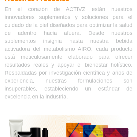
En el corazón de ACTIVZ están nuestros
innovadores suplementos y soluciones para el
cuidado de la piel diseñados para optimizar la salud
de adentro hacia afuera. Desde nuestros
suplementos insignia hasta nuestra bebida
activadora del metabolismo AIRO, cada producto
está meticulosamente elaborado para ofrecer
resultados reales y apoyar el bienestar holístico.
Respaldadas por investigación científica y años de
experiencia, nuestras formulaciones son
insuperables, estableciendo un estándar de
excelencia en la industria.