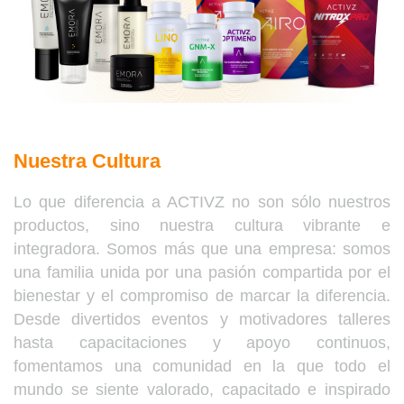
Nuestra Cultura
Lo que diferencia a ACTIVZ no son sólo nuestros
productos, sino nuestra cultura vibrante e
integradora. Somos más que una empresa: somos
una familia unida por una pasión compartida por el
bienestar y el compromiso de marcar la diferencia.
Desde divertidos eventos y motivadores talleres
hasta capacitaciones y apoyo continuos,
fomentamos una comunidad en la que todo el
mundo se siente valorado, capacitado e inspirado