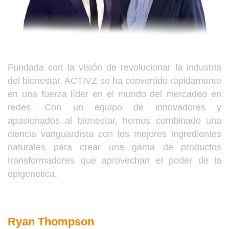
Fundada con la visión de revolucionar la industria
del bienestar, ACTIVZ se ha convertido rápidamente
en una fuerza líder en el mundo del mercadeo en
redes. Con un equipo de innovadores y
apasionados al bienestar, hemos combinado una
ciencia vanguardista con los mejores ingredientes
naturales para crear una gama de productos
transformadores que aprovechan el poder de la
epigenética.
Ryan Thompson